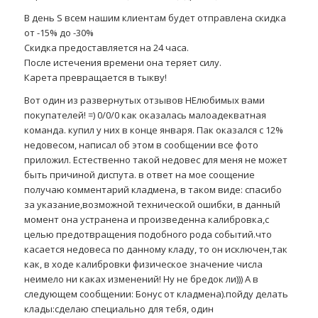
В день S всем нашим клиентам будет отправлена скидка
от -15% до -30%
Скидка предоставляется на 24 часа.
После истечения времени она теряет силу.
Карета превращается в тыкву!
Вот один из развернутых отзывов НЕлюбимых вами
покупателей! =) 0/0/0 как оказалась малоадекватная
команда. купил у них в конце января. Пак оказался с 12%
недовесом, написал об этом в сообщении все фото
приложил. Естественно такой недовес для меня не может
быть причиной диспута. в ответ на мое соощение
получаю комментарий кладмена, в таком виде: спасибо
за указание,возможной технической ошибки, в данный
момент она устранена и произведенна калибровка,с
целью предотвращения подобного рода событий.что
касается недовеса по данному кладу, то он исключен,так
как, в ходе калибровки физическое значение числа
неимело ни каках изменений! Ну не бредок ли))) А в
следующем сообщении: Бонус от кладмена).пойду делать
клады:сделаю специально для тебя, один