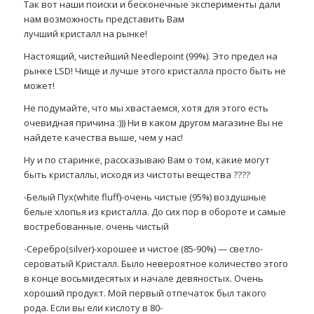
Так вот наши поиски и бесконечные эксперименты дали
нам возможность представить Вам
лучший кристалл на рынке!
Настоящий, чистейший Needlepoint (99%). Это предел на
рынке LSD! Чище и лучше этого кристалла просто быть не
может!
Не подумайте, что мы хвастаемся, хотя для этого есть
очевидная причина :))) Ни в каком другом магазине Вы не
найдете качества выше, чем у нас!
Ну и по старинке, рассказываю Вам о том, какие могут
быть кристаллы, исходя из чистоты вещества ????
-Белый Пух(white fluff)-очень чистые (95%) воздушные
белые хлопья из кристалла. До сих пор в обороте и самые
востребованные. очень чистый
-Серебро(silver)-хорошее и чистое (85-90%) — светло-
сероватый Кристалл. Было невероятное количество этого
в конце восьмидесятых и начале девяностых. Очень
хороший продукт. Мой первый отпечаток был такого
рода. Если вы ели кислоту в 80-