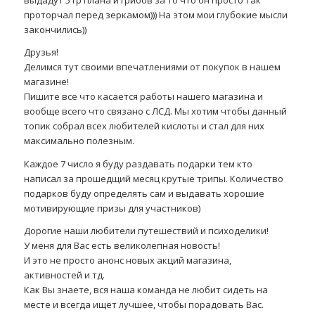
выдадут 5 гр плана и грибов за то что он просто так
проторчал перед зеркамом))) На этом мои глубокие мысли
закончились))
Друзья!
Делимся тут своими впечатлениями от покупок в нашем
магазине!
Пишите все что касается работы нашего магазина и
вообще всего что связано с ЛСД. Мы хотим чтобы данный
топик собрал всех любителей кислоты и стал для них
максимально полезным.
Каждое 7 число я буду раздавать подарки тем кто
написал за прошедщий месяц крутые трипы. Количество
подарков буду определять сам и выдавать хорошие
мотивирующие призы для участников)
Дорогие наши любители путешествий и психоделики!
У меня для Вас есть великолепная новость!
И это не просто анонс новых акций магазина,
активностей и тд.
Как Вы знаете, вся наша команда не любит сидеть на
месте и всегда ищет лучшее, чтобы порадовать Вас.