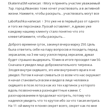
EkaterinaSM написал: ↑Могу я принять участие уважаемый
7up. город Иваново тоже хочет участвовать а в активной
жизни. Нажмите, чтобы раскрыть…участвовать могут все
LaboRashka написал: ↑ Это уже не в первый раз от одного
и того же персонажа .Пускай оставляет , я думаю уже
каждому нашему клиенту стало понятно что это
клеветаНажмите, чтобы раскрыть…
Доброго времени суток, закинул вчера марку 250. Цель
была ответить себе на пару вопросов и посидеть перед
зеракалом, на 3-ем часу уселся перед зеркалом, думал
будет страшно выдержать 10 мин в итоге просидел там 50.
Сначала я увидел лицо доброжелательного тигренка.
Злодея внутри сидяшего, эго или внутренего врага я не
увидел. Потом я начал сливаться со всем что нас окружает
я начал становиться всем и видел в лице человека
сидяшего в позе лотоса как из тех картинок у которого
вдоль позвоночника разноцветтные камни. С
разочарованием я продолжал чсотреть, потому что
надеялся увидеть что то крутое ибо за что такая интрига.
На 11 -ой минуте я понял секрет всего, секрет как по мне