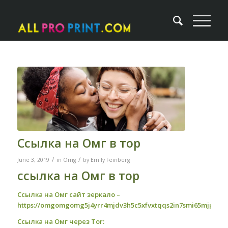
Ссылка на Омг в тор
/
/
June 3, 2019
in
Omg
by
Emily Feinberg
ссылка на Омг в тор
Ссылка на Омг сайт зеркало –
https://omgomgomg5j4yrr4mjdv3h5c5xfvxtqqs2in7smi65mjps7w
Ссылка на Омг через Tor: