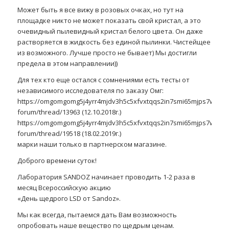
Может быть я все вижу в розовых очках, но тут на
площадке никто не может показать свой кристал, а это
очевидный пылевидный кристал белого цвета. Он даже
растворяется в жидкость без единой пылинки. Чистейщее
из возможного. Лучше просто не бывает) Мы достигли
предела в этом направлении))
Для тех кто еще остался с сомнениями есть тесты от
независимого исследователя по заказу Омг:
https://omgomgomg5j4yrr4mjdv3h5c5xfvxtqqs2in7smi65mjps7wvkmq
forum/thread/13963 (12.10.2018г.)
https://omgomgomg5j4yrr4mjdv3h5c5xfvxtqqs2in7smi65mjps7wvkmq
forum/thread/19518 (18.02.2019г.)
марки наши только в партнерском магазине.
Доброго времени суток!
Лаборатория SANDOZ начинает проводить 1-2 раза в
месяц Всероссийскую акцию
«День щедрого LSD от Sandoz».
Мы как всегда, пытаемся дать Вам возможность
опробовать наше вещество по щедрым ценам.