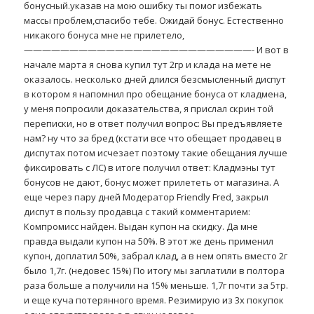
бонусный.указав на мою ошибку ты помог избежать
массы проблем,спасибо тебе. Ожидай бонус. Естественно
никакого бонуса мне не прилетело,
—————————————————————————- И вот в
начале марта я снова купил тут 2гр и клада на мете не
оказалось. несколько дней длился безсмысленный диспут
в котором я напомнил про обещание бонуса от кладмена,
у меня попросили доказательства, я прислал скрин той
переписки, но в ответ получил вопрос: Вы предъявляете
нам? ну что за бред (кстати все что обещает продавец в
диспутах потом исчезает поэтому такие обещания лучше
фиксировать с ЛС) в итоге получил ответ: Кладмэны тут
бонусов не дают, бонус может прилететь от магазина. А
еще через пару дней Модератор Friendly Fred, закрыл
диспут в пользу продавца с такий комментарием:
Компромисс найден. Выдан купон на скидку. Да мне
правда выдали купон на 50%. В этот же день применил
купон, доплатил 50%, забрал клад, а в нем опять вместо 2г
было 1,7г. (недовес 15%) По итогу мы заплатили в полтора
раза больше а получили на 15% меньше. 1,7г почти за 5тр.
и еще куча потерянного время. Резимирую из 3х покупок