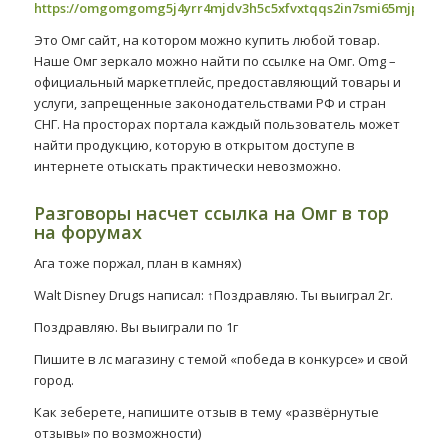
https://omgomgomg5j4yrr4mjdv3h5c5xfvxtqqs2in7smi65mjps7w
Это Омг сайт, на котором можно купить любой товар.
Наше Омг зеркало можно найти по ссылке на Омг. Omg –
официальный маркетплейс, предоставляющий товары и
услуги, запрещенные законодательствами РФ и стран
СНГ. На просторах портала каждый пользователь может
найти продукцию, которую в открытом доступе в
интернете отыскать практически невозможно.
Разговоры насчет ссылка на Омг в тор
на форумах
Ага тоже поржал, план в камнях)
Walt Disney Drugs написал: ↑Поздравляю. Ты выиграл 2г.
Поздравляю. Вы выиграли по 1г
Пишите в лс магазину с темой «победа в конкурсе» и свой
город.
Как зеберете, напишите отзыв в тему «развёрнутые
отзывы» по возможности)