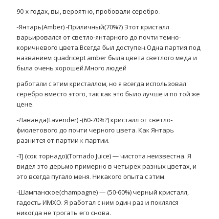
90-х годах, вы, вероятно, пробовали серебро.
-Янтарь(Amber) -Приличный(70%?) Этот кристалл
варьировался от светло-янтарного до почти темно-
коричневого цвета.Всегда был доступен.Одна партия под
названием quadricept amber была цвета светлого меда и
была очень хорошей.Много людей
работали с этим кристаллом, но я всегда использовал
серебро вместо этого, так как это было лучше и по той же
цене.
-Лаванда(Lavender) -(60-70%?) кристалл от светло-
фиолетового до почти черного цвета. Как Янтарь
разнится от партии к партии.
-TJ (сок торнадо)(Tornado Juice) — чистота неизвестна. Я
видел это дерьмо примерно в четырех разных цветах, и
это всегда пугало меня. Никакого опыта с этим.
-Шампанское(champagne) — (50-60%) черный кристалл,
гадость ИМХО. Я работал с ним один раз и поклялся
никогда не трогать его снова.