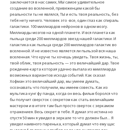
заключается в нас самих, МЫ самое удивительное
создание во вселенной, привеженцем какой бы
реальности ты не являлся, ТЫ и есть твоя реальность, без
тебя нету ничего. Человек это -все, один глаз как спираль
галактики. 100 миллиардов нейронов в одном мозгу.
Миллиарды мозгов на одной планете. И вся планета как
пыльца среди 200 миллиардов звезд нашей галактики. И
галактика как пыльца среди 200 миллиардов галактик во
вселенной. И не известно является ли пыльзой вся наша
вселенная. Что круче ты хочешь увидеть. Твоя жизнь, ты,
твой облик, твоя реальность — это величайший дар. Твое
рождение-карта которая удачно выпала из мииллиарда
возможных вариантов исхода событий. Как сказал
Хофман это величайший дар, мы умеем думать,
осознавать что получили, мы имеем совесть. Как из
мультика кунг фу панда, когда он весь фильм боролся что
бы получит сверсток с секретом как стать величайшим
мастером и в итоге там был просто сверток с зеркамом
отражениея. Весь секрет в тебе. Я думал это истина но
спустя 50 мин я увидел в зеркале то что должен был… Я
увидел наивного паренька, который думал что ему щас