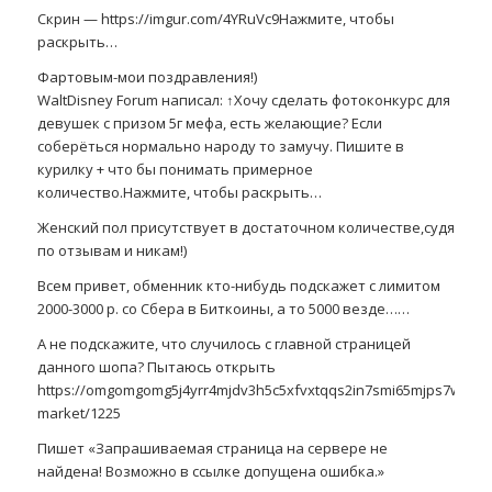
Скрин — https://imgur.com/4YRuVc9Нажмите, чтобы
раскрыть…
Фартовым-мои поздравления!)
WaltDisney Forum написал: ↑Хочу сделать фотоконкурс для
девушек с призом 5г мефа, есть желающие? Если
соберёться нормально народу то замучу. Пишите в
курилку + что бы понимать примерное
количество.Нажмите, чтобы раскрыть…
Женский пол присутствует в достаточном количестве,судя
по отзывам и никам!)
Всем привет, обменник кто-нибудь подскажет с лимитом
2000-3000 р. со Сбера в Биткоины, а то 5000 везде……
А не подскажите, что случилось с главной страницей
данного шопа? Пытаюсь открыть
https://omgomgomg5j4yrr4mjdv3h5c5xfvxtqqs2in7smi65mjps7wvkmq
market/1225
Пишет «Запрашиваемая страница на сервере не
найдена! Возможно в ссылке допущена ошибка.»