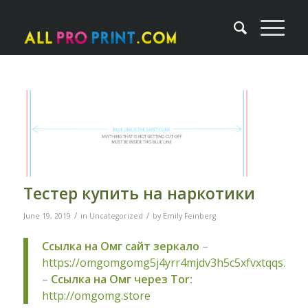
Тестер купить на наркотики
/
/
June 19, 2019
in
Uncategorized
by
Emily Feinberg
Ссылка на Омг сайт зеркало
–
https://omgomgomg5j4yrr4mjdv3h5c5xfvxtqqs2in
–
Ссылка на Омг через Tor:
http://omgomg.store