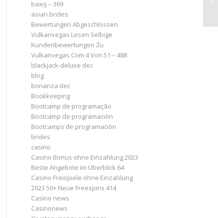
baxış – 369
asian brides
Bewertungen Abgeschlossen
Vulkanvegas Lesen Selbige
Kundenbewertungen Zu
Vulkanvegas Com 4 Von 51 – 488
blackjack-deluxe dec
blog
bonanza dec
Bookkeeping
Bootcamp de programação
Bootcamp de programación
Bootcamps de programación
brides
casino
Casino Bonus ohne Einzahlung 2023 ️
Beste Angebote im Überblick 64
Casino Freispiele ohne Einzahlung
2023 50+ Neue Freespins 414
Casino news
Casinonews