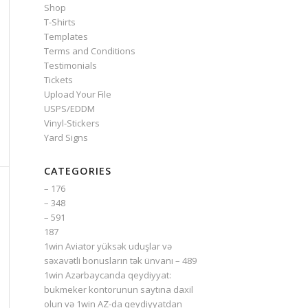
Shop
T-Shirts
Templates
Terms and Conditions
Testimonials
Tickets
Upload Your File
USPS/EDDM
Vinyl-Stickers
Yard Signs
CATEGORIES
– 176
– 348
– 591
187
1win Aviator yüksək uduşlar və
səxavətli bonusların tək ünvanı – 489
1win Azərbaycanda qeydiyyat:
bukmeker kontorunun saytına daxil
olun və 1win AZ-da qeydiyyatdan