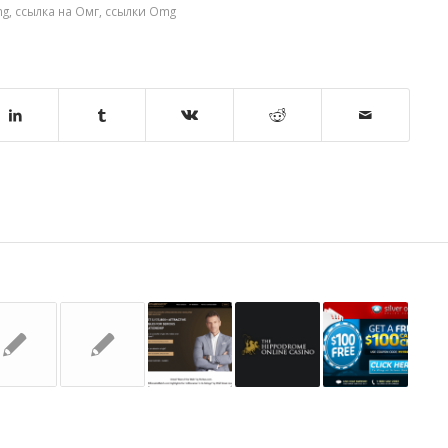
mg
,
ссылка на Омг
,
ссылки Omg