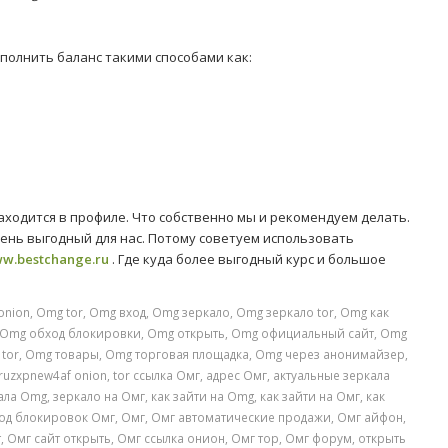
полнить баланс такими способами как:
находится в профиле. Что собственно мы и рекомендуем делать.
ень выгодный для нас. Потому советуем использовать
w.bestchange.ru
. Где куда более выгодный курс и большое
onion
,
Omg tor
,
Omg вход
,
Omg зеркало
,
Omg зеркало tor
,
Omg как
Omg обход блокировки
,
Omg открыть
,
Omg официальный сайт
,
Omg
tor
,
Omg товары
,
Omg торговая площадка
,
Omg через анонимайзер
,
uzxpnew4af onion
,
tor ссылка Омг
,
адрес Омг
,
актуальные зеркала
ала Omg
,
зеркало на Омг
,
как зайти на Omg
,
как зайти на Омг
,
как
од блокировок Омг
,
Омг
,
Омг автоматические продажи
,
Омг айфон
,
т
,
Омг сайт открыть
,
Омг ссылка онион
,
Омг тор
,
Омг форум
,
открыть