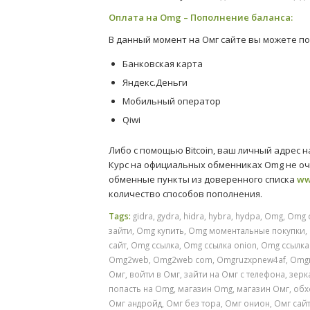
Оплата на Omg – Пополнение баланса:
В данный момент на Омг сайте вы можете по
Банковская карта
Яндекс.Деньги
Мобильный оператор
Qiwi
Либо с помощью Bitcoin, ваш личный адрес 
Курс на официальных обменниках Omg не оч
обменные пункты из доверенного списка
ww
количество способов пополнения.
Tags:
gidra
,
gydra
,
hidra
,
hybra
,
hydpa
,
Omg
,
Omg 
зайти
,
Omg купить
,
Omg моментальные покупки
,
сайт
,
Omg ссылка
,
Omg ссылка onion
,
Omg ссылка 
Omg2web
,
Omg2web com
,
Omgruzxpnew4af
,
Omgr
Омг
,
войти в Омг
,
зайти на Омг с телефона
,
зерк
попасть на Omg
,
магазин Omg
,
магазин Омг
,
обх
Омг андройд
,
Омг без тора
,
Омг онион
,
Омг сай