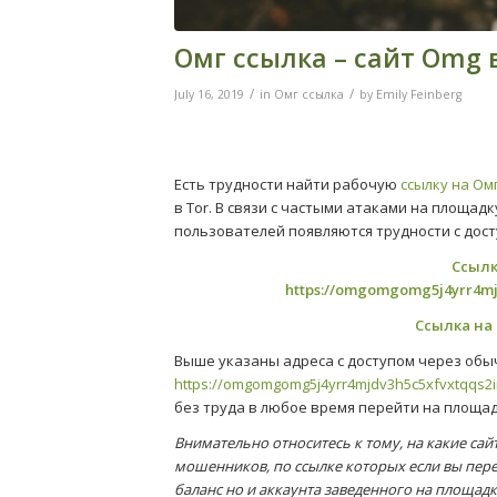
Омг ссылка – сайт Omg в
/
/
July 16, 2019
in
Омг ссылка
by
Emily Feinberg
Есть трудности найти рабочую
ссылку на Ом
в Tor. В связи с частыми атаками на площад
пользователей появляются трудности с досту
Ссылк
https://omgomgomg5j4yrr4m
Ссылка на 
Выше указаны адреса с доступом через об
https://omgomgomg5j4yrr4mjdv3h5c5xfvxtqqs2
без труда в любое время перейти на площа
Внимательно относитесь к тому, на какие сай
мошенников, по ссылке которых если вы пере
баланс но и аккаунта заведенного на площадк