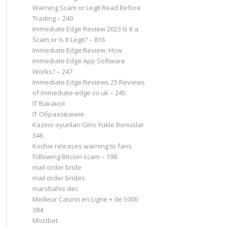
Warning Scam or Legit Read Before
Trading – 240
Immediate Edge Review 2023 Is It a
Scam or Is It Legit? – 816
Immediate Edge Review: How
Immediate Edge App Software
Works? – 247
Immediate Edge Reviews 25 Reviews
of Immediate-edge co.uk – 245
IT Вакансії
IT Образование
Kazino oyunları Giris Yukle Bonuslar
346
Kochie releases warning to fans
following Bitcoin scam – 198
mail order bride
mail order brides
marsbahis dec
Meilleur Casino en Ligne + de 5000
384
Mostbet