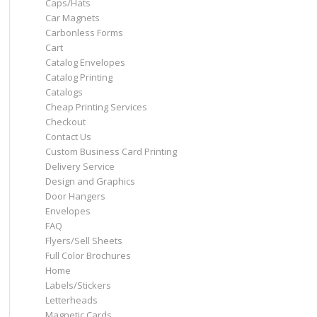
Caps/Hats
Car Magnets
Carbonless Forms
Cart
Catalog Envelopes
Catalog Printing
Catalogs
Cheap Printing Services
Checkout
Contact Us
Custom Business Card Printing
Delivery Service
Design and Graphics
Door Hangers
Envelopes
FAQ
Flyers/Sell Sheets
Full Color Brochures
Home
Labels/Stickers
Letterheads
Magnetic Cards