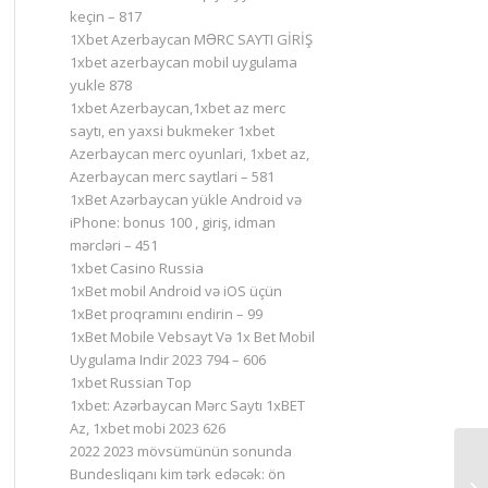
keçin – 817
1Xbet Azerbaycan MƏRC SAYTI GİRİŞ
1xbet azerbaycan mobil uygulama
yukle 878
1xbet Azerbaycan,1xbet az merc
saytı, en yaxsi bukmeker 1xbet
Azerbaycan merc oyunlari, 1xbet az,
Azerbaycan merc saytlari – 581
1xBet Azərbaycan yükle Android və
iPhone: bonus 100 , giriş, idman
mərcləri – 451
1xbet Casino Russia
1xBet mobil Android və iOS üçün
1xBet proqramını endirin – 99
1xBet Mobile Vebsayt Və 1x Bet Mobil
Uygulama Indir 2023 794 – 606
1xbet Russian Top
1xbet: Azərbaycan Mərc Saytı 1xBET
Az, 1xbet mobi 2023 626
2022 2023 mövsümünün sonunda
Bundesliqanı kim tərk edəcək: ön
Ку