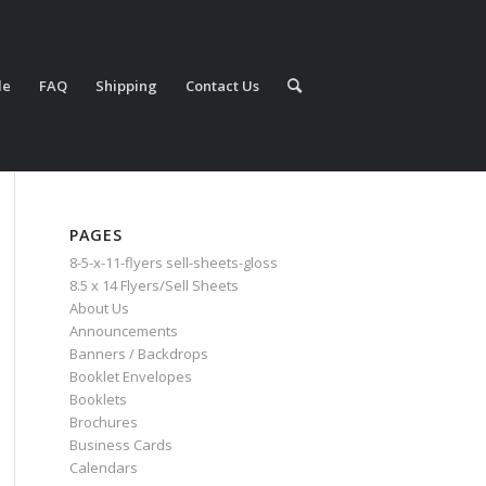
le
FAQ
Shipping
Contact Us
PAGES
8-5-x-11-flyers sell-sheets-gloss
8.5 x 14 Flyers/Sell Sheets
About Us
Announcements
Banners / Backdrops
Booklet Envelopes
Booklets
Brochures
Business Cards
Calendars