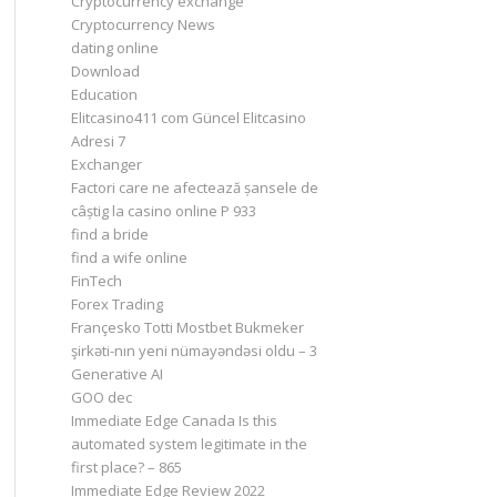
Cryptocurrency exchange
Cryptocurrency News
dating online
Download
Education
Elitcasino411 com Güncel Elitcasino
Adresi 7
Exchanger
Factori care ne afectează șansele de
câștig la casino online P 933
find a bride
find a wife online
FinTech
Forex Trading
Françesko Totti Mostbet Bukmeker
şirkəti-nın yeni nümayəndəsi oldu – 3
Generative AI
GOO dec
Immediate Edge Canada Is this
automated system legitimate in the
first place? – 865
Immediate Edge Review 2022