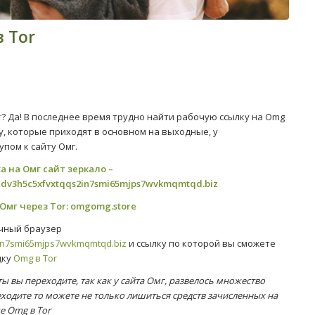
 Tor
г
? Да! В последнее время трудно найти рабочую ссылку на Omg
ку, которые приходят в основном на выходные, у
пом к сайту Омг.
а на Омг сайт зеркало –
jdv3h5c5xfvxtqqs2in7smi65mjps7wvkmqmtqd.biz
Омг через Tor:
omgomg.store
ычный браузер
in7smi65mjps7wvkmqmtqd.biz
и ссылку по которой вы сможете
дку
Omg в Tor
ты вы переходите, так как у сайта Омг, развелось множество
ходите то можете не только лишиться средств зачисленных на
е Omg в Tor