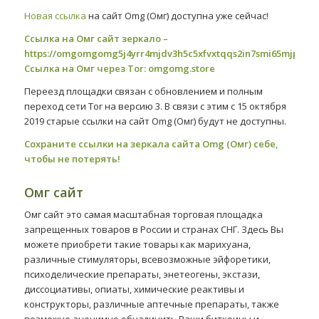
Новая ссылка
на сайт Omg (Омг) доступна уже сейчас!
Ссылка на Омг сайт зеркало –
https://omgomgomg5j4yrr4mjdv3h5c5xfvxtqqs2in7smi65mjps7w
Ссылка на Омг через Tor:
omgomg.store
Переезд площадки связан с обновлением и полным
переход сети Tor на версию 3. В связи с этим с 15 октября
2019 старые ссылки на сайт Omg (Омг) будут не доступны.
Сохраните ссылки на зеркала сайта Omg (Омг) себе,
чтобы не потерять!
Омг сайт
Омг сайт это самая масштабная торговая площадка
запрещенных товаров в России и странах СНГ. Здесь Вы
можете приобрети такие товары как марихуана,
различные стимуляторы, всевозможные эйфоретики,
психоделические препараты, энетеогены, экстази,
диссоциативы, опиаты, химические реактивы и
конструкторы, различные аптечные препараты, также