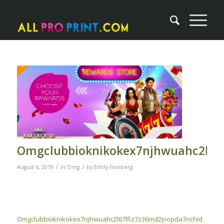
Omgclubbioknikokex7njhwuahc2l67l
/
/
August 6, 2019
in
Omg
by
Emily Feinberg
Omgclubbioknikokex7njhwuahc2l67lfiz7z36md2jvopda7nchid