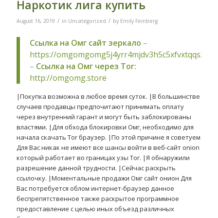
Наркотик лига купить
/
/
August 16, 2019
in
Uncategorized
by
Emily Feinberg
Ссылка на Омг сайт зеркало
–
https://omgomgomg5j4yrr4mjdv3h5c5xfvxtqqs2in
–
Ссылка на Омг через Tor:
http://omgomg.store
|Покупка возможна в любое время суток. |В большинстве
случаев продавцы предпочитают принимать оплату
через внутренний гарант и могут быть заблокированы
властями. |Для обхода блокировки Омг, необходимо для
начала скачать Tor браузер. |По этой причине я советуем
Для Вас никак не имеют все шансы войти в веб-сайт onion
который работает во границах узы Tor. |Я обнаружили
разрешение данной трудности. |Сейчас раскрыть
ссылочку. |Моментальные продажи Омг сайт онион Для
Вас потребуется облом интернет-браузер данное
беспрепятственное также раскрытое программное
предоставление с целью иных объезд различных