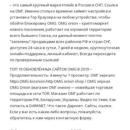
– это самый крупный маркетплейс в России и СНГ!. Ссылка
на ОМГ. Именно столько времени займет настройка и
установка Тор браузера на любом устройстве, чтобы
обойти блокировку OMG. OMG onion – криптомаркет
нового поколения, работает на огромной территории
всего бывшего Союза, на данный момент плотно
“заселены” продавцами всех районов РФ и стран СНГ,
доступен 24 часа в сутки, 7 дней в неделю, круглосуточная
онлайн-поддержка, личный кабинет, Всегда переходите
по проверенным ссылкам!
ТОП 10 ОБНОВЛЁННЫХ САЙТОВ OMG В 2019 –
Продолжительность: 4 минуты 1 просмотр. ОМГ зеркало:
https:OMG-bizonion:http:OMG onion shop / OMG зеркал.
OMG Onion (магазин ОМГ онион) — новейшая торговая
площадка в сети TOR. Магазин ОМГ работает по
территории РФ, Беларусии, Украины. Видео по теме. Как
попасть в DARKNET. Что такое Даркнет. Сайты, ссылки.
Если у вас есть какие-либо вопросы, пожалуйста,
обратитесь к нам через контактную форму.