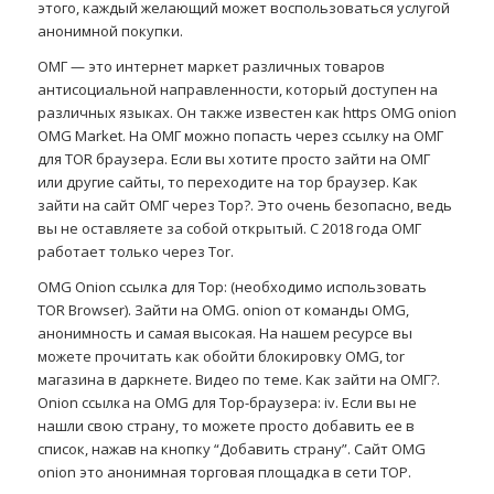
этого, каждый желающий может воспользоваться услугой
анонимной покупки.
ОМГ — это интернет маркет различных товаров
антисоциальной направленности, который доступен на
различных языках. Он также известен как https OMG onion
OMG Market. На ОМГ можно попасть через ссылку на ОМГ
для TOR браузера. Если вы хотите просто зайти на ОМГ
или другие сайты, то переходите на тор браузер. Как
зайти на сайт ОМГ через Тор?. Это очень безопасно, ведь
вы не оставляете за собой открытый. С 2018 года ОМГ
работает только через Tor.
OMG Onion ссылка для Тор: (необходимо использовать
TOR Browser). Зайти на OMG. onion от команды OMG,
анонимность и самая высокая. На нашем ресурсе вы
можете прочитать как обойти блокировку OMG, tor
магазина в даркнете. Видео по теме. Как зайти на ОМГ?.
Onion ссылка на OMG для Тор-браузера: iv. Если вы не
нашли свою страну, то можете просто добавить ее в
список, нажав на кнопку “Добавить страну”. Сайт OMG
onion это анонимная торговая площадка в сети ТОР.