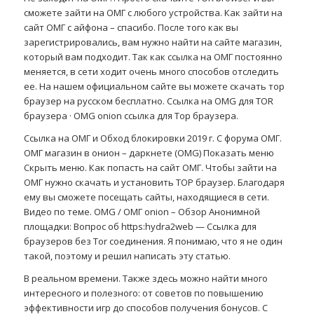
сможете зайти на ОМГ с любого устройства. Как зайти на
сайт ОМГ с айфона – спасибо. После того как вы
зарегистрировались, вам нужно найти на сайте магазин,
который вам подходит. Так как ссылка на ОМГ постоянно
меняется, в сети ходит очень много способов отследить
ее. На нашем официальном сайте вы можете скачать тор
браузер на русском бесплатно. Ссылка на OMG для TOR
браузера · OMG onion ссылка для Тор браузера.
Ссылка на ОМГ и Обход блокировки 2019 г. С форума ОМГ.
ОМГ магазин в онион – даркнете (OMG) Показать меню
Скрыть меню. Как попасть на сайт ОМГ. Чтобы зайти на
ОМГ нужно скачать и установить ТОР браузер. Благодаря
ему вы сможете посещать сайты, находящиеся в сети.
Видео по теме. OMG / ОМГ onion – Обзор Анонимной
площадки: Вопрос об https:hydrа2web — Ссылка для
браузеров без Tor соединения. Я понимаю, что я не один
такой, поэтому и решил написать эту статью.
В реальном времени. Также здесь можно найти много
интересного и полезного: от советов по повышению
эффективности игр до способов получения бонусов. С