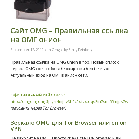
Сайт OMG – Правильная ссылка
на ОМГ онион
/
/
September 12, 2019
in
Omg
by
Emily Feinberg
Правильная ссылка на OMG union в тор. Новый список
зеркал OMG com в обход блокировки без tor и vpn.
Актуальный вход на ОМГ в анион сети.
Официальный сайт OMG:
http://omgomgomg5j4yrr4mjdv3h5c5xfvxtqqs2in7smi65mjps7wvkmq
(заходить через Tor Browser)
Зеркало OMG для Tor Browser или onion
VPN
Не заходит на ОМГ?. Просто скачайте TOR browser и вы