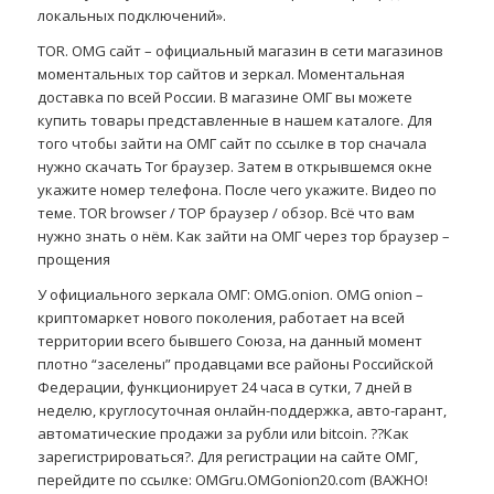
локальных подключений».
TOR. OMG сайт – официальный магазин в сети магазинов
моментальных тор сайтов и зеркал. Моментальная
доставка по всей России. В магазине ОМГ вы можете
купить товары представленные в нашем каталоге. Для
того чтобы зайти на ОМГ сайт по ссылке в тор сначала
нужно скачать Tor браузер. Затем в открывшемся окне
укажите номер телефона. После чего укажите. Видео по
теме. TOR browser / ТОР браузер / обзор. Всё что вам
нужно знать о нём. Как зайти на ОМГ через тор браузер –
прощения
У официального зеркала ОМГ: OMG.onion. OMG onion –
криптомаркет нового поколения, работает на всей
территории всего бывшего Союза, на данный момент
плотно “заселены” продавцами все районы Российской
Федерации, функционирует 24 часа в сутки, 7 дней в
неделю, круглосуточная онлайн-поддержка, авто-гарант,
автоматические продажи за рубли или bitcoin. ??Как
зарегистрироваться?. Для регистрации на сайте ОМГ,
перейдите по ссылке: OMGru.OMGonion20.com (ВАЖНО!