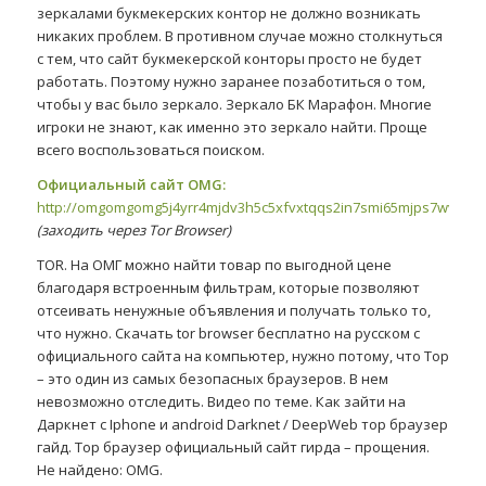
зеркалами букмекерских контор не должно возникать
никаких проблем. В противном случае можно столкнуться
с тем, что сайт букмекерской конторы просто не будет
работать. Поэтому нужно заранее позаботиться о том,
чтобы у вас было зеркало. Зеркало БК Марафон. Многие
игроки не знают, как именно это зеркало найти. Проще
всего воспользоваться поиском.
Официальный сайт OMG:
http://omgomgomg5j4yrr4mjdv3h5c5xfvxtqqs2in7smi65mjps7wvkmq
(заходить через Tor Browser)
TOR. На ОМГ можно найти товар по выгодной цене
благодаря встроенным фильтрам, которые позволяют
отсеивать ненужные объявления и получать только то,
что нужно. Скачать tor browser бесплатно на русском с
официального сайта на компьютер, нужно потому, что Тор
– это один из самых безопасных браузеров. В нем
невозможно отследить. Видео по теме. Как зайти на
Даркнет с Iphone и android Darknet / DeepWeb тор браузер
гайд. Тор браузер официальный сайт гирда – прощения.
Не найдено: OMG.