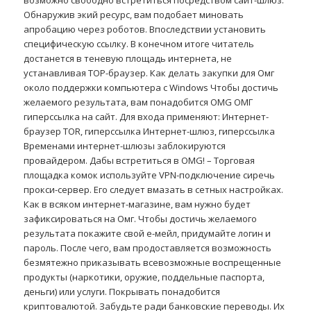
возможно свободно встретиться посредством сайт-шлюз.
Обнаружив экий ресурс, вам подобает миновать
апробацию через роботов. Впоследствии установить
специфическую ссылку. В конечном итоге читатель
достанется в теневую площадь интернета, не
устанавливая ТОР-браузер. Как делать закупки для Омг
около поддержки компьютера с Windows Чтобы достичь
желаемого результата, вам понадобится OMG ОМГ
гиперссылка на сайт. Для входа применяют: Интернет-
браузер TOR, гиперссылка Интернет-шлюз, гиперссылка
Временами интернет-шлюзы заблокируются
провайдером. Дабы встретиться в OMG! – Торговая
площадка комок используйте VPN-подключение сиречь
прокси-сервер. Его следует вмазать в сетных настройках.
Как в всяком интернет-магазине, вам нужно будет
зафиксироваться на Омг. Чтобы достичь желаемого
результата покажите свой е-мейл, придумайте логин и
пароль. После чего, вам продоставляется возможность
безмятежно приказывать всевозможные воспрещенные
продукты (наркотики, оружие, поддельные паспорта,
деньги) или услуги. Покрывать понадобится
криптовалютой. Забудьте ради банковские переводы. Их