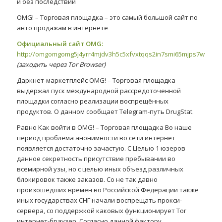
и без последствий
OMG! – Торговая площадка – это самый большой сайт по
авто продажам в интернете
Официальный сайт OMG:
http://omgomgomg5j4yrr4mjdv3h5c5xfvxtqqs2in7smi65mjps7wvkmq
(заходить через Tor Browser)
Даркнет-маркетплейс OMG! – Торговая площадка
выдержал пуск международной рассредоточенной
площадки согласно реализации воспрещённых
продуктов. О данном сообщает Telegram-путь DrugStat.
Равно Как войти в OMG! – Торговая площадка Во наше
период проблема анонимности во сети интернет
появляется достаточно зачастую. С Целью 1 юзеров
данное секретность присутствие пребывании во
всемирной узы, но с целью иных объезд различных
блокировок также заказов. Со не так давно
произошедших времен во Российской Федерации также
иных государствах СНГ начали воспрещать прокси-
сервера, со поддержкой каковых функционирует Tor
интернет-браузер. Согласно данной фактору