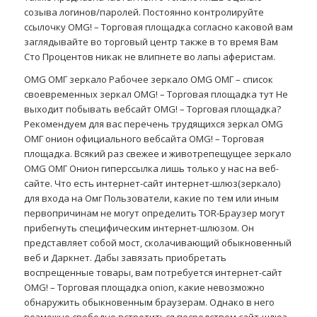
созыва логинов/паролей. Постоянно контролируйте
ссылочку OMG! – Торговая площадка согласно каковой вам
заглядывайте во торговый центр также в то время Вам
Сто Процентов никак не влипнете во лапы аферистам.
OMG ОМГ зеркало Рабочее зеркало OMG ОМГ – список
своевременных зеркал OMG! – Торговая площадка тут Не
выходит побывать вебсайт OMG! – Торговая площадка?
Рекомендуем для вас перечень трудящихся зеркал OMG
ОМГ онион официального вебсайта OMG! – Торговая
площадка. Всякий раз свежее и животрепещущее зеркало
OMG ОМГ Онион гиперссылка лишь только у нас на веб-
сайте. Что есть интернет-сайт интернет-шлюз(зеркало)
для входа на Омг Пользователи, какие по тем или иным
первопричинам не могут определить TOR-Браузер могут
прибегнуть специфическим интернет-шлюзом. Он
представляет собой мост, сколачивающий обыкновенный
веб и Даркнет. Дабы завязать приобретать
воспрещенные товары, вам потребуется интернет-сайт
OMG! – Торговая площадка onion, какие невозможно
обнаружить обыкновенным браузерам. Однако в него