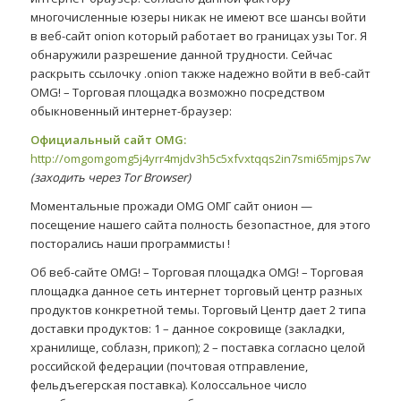
многочисленные юзеры никак не имеют все шансы войти
в веб-сайт onion который работает во границах узы Tor. Я
обнаружили разрешение данной трудности. Сейчас
раскрыть ссылочку .onion также надежно войти в веб-сайт
OMG! – Торговая площадка возможно посредством
обыкновенный интернет-браузер:
Официальный сайт OMG:
http://omgomgomg5j4yrr4mjdv3h5c5xfvxtqqs2in7smi65mjps7wvkmq
(заходить через Tor Browser)
Моментальные прожади OMG ОМГ сайт онион —
посещение нашего сайта полность безопастное, для этого
посторались наши программисты !
Об веб-сайте OMG! – Торговая площадка OMG! – Торговая
площадка данное сеть интернет торговый центр разных
продуктов конкретной темы. Торговый Центр дает 2 типа
доставки продуктов: 1 – данное сокровище (закладки,
хранилище, соблазн, прикоп); 2 – поставка согласно целой
российской федерации (почтовая отправление,
фельдъегерская поставка). Колоссальное число