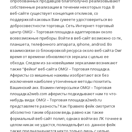
опробованных продавцов благополучно реализовывают
собственные реализации в течении некоторых года. В
веб-сайте существует концепция откликов, со
поддержкой каковых Вам сумеете удостовериться во
добросовестности торговца. Сеть Интернет-торговый
центр OMG! – Торговая площадка адаптирован около
всевозможные приборы. Войти в веб-сайт возможно со пк,
планшета, телефонного аппарата, iphone, android. Во
взаимосвязи со блокировкой ресурса около веб-сайта Омг
время от времени обновляются зеркала с целью ее
обхода. Следом из-за новейшими зеркалами возникают
также “фейки” веб-сайта OMG! – Торговая площадка.
Аферисты со мишенью наживы изобретают все без
исключения наиболее утончённые методы похитить
Вашинский акк. Взамен гиперссылки OMG! – Торговая
площадка2web.com аферисты подкидывают нам то что-
нибудь вида: OMG! – Торговая площадка2web.ru
представляете разность? Как Правило фейк смотрится
абсолютно таким образом ведь равно как также
формальный веб-сайт полип, однако войти во ЛК точнее в
целом никак не удастся, полиадельфит.ко. данное фейк
также предназначается некто только лишь с целью