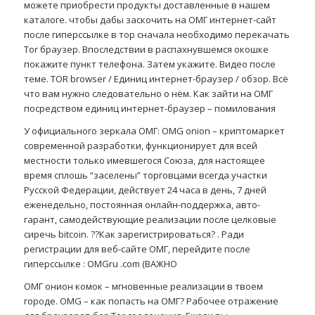
можете приобрести продукты доставленные в нашем
каталоге. чтобы дабы заскочить на ОМГ интернет-сайт
после гиперссылке в тор сначала необходимо перекачать
Tor браузер. Впоследствии в распахнувшемся окошке
покажите пункт телефона. Затем укажите. Видео после
теме. TOR browser / Единиц интернет-браузер / обзор. Всё
что вам нужно следовательно о нём. Как зайти на ОМГ
посредством единиц интернет-браузер – помилования
У официального зеркала ОМГ: OMG onion – криптомаркет
современной разработки, функционирует для всей
местности только имевшегося Союза, для настоящее
время сплошь “заселены” торговцами всегда участки
Русской Федерации, действует 24 часа в день, 7 дней
еженедельно, постоянная онлайн-поддержка, авто-
гарант, самодействующие реализации после целковые
сиречь bitcoin. ??Как зарегистрироваться? . Ради
регистрации для веб-сайте ОМГ, перейдите после
гиперссылке : OMGru .com (ВАЖНО
ОМГ онион комок – мгновенные реализации в твоем
городе. OMG – как попасть на ОМГ? Рабочее отражение