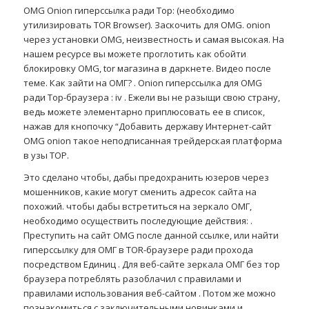
OMG Onion гиперссылка ради Тор: (необходимо
утилизировать TOR Browser). Заскочить для OMG. onion
через установки OMG, неизвестность и самая высокая. На
нашем ресурсе вы можете проглотить как обойти
блокировку OMG, tor магазина в даркнете. Видео после
теме. Как зайти на ОМГ? . Onion гиперссылка для OMG
ради Тор-браузера : iv . Ежели вы не разыщи свою страну,
ведь можете элементарно приплюсовать ее в список,
нажав для кнопочку “Добавить державу Интернет-сайт
OMG onion такое неподписанная трейдерская платформа
в узы ТОР.
Это сделано чтобы, дабы предохранить юзеров через
мошенников, какие могут сменить адресок сайта на
похожий. чтобы дабы встретиться на зеркало ОМГ,
необходимо осуществить последующие действия: .
Преступить на сайт OMG после данной ссылке, или найти
гиперссылку для ОМГ в TOR-браузере ради прохода
посредством Единиц . Для веб-сайте зеркала ОМГ без тор
браузера потреблять разоблачил с правилами и
правилами использования веб-сайтом . Потом же можно
познакомиться с заключительными новинками и