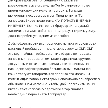
для браузеров без Tor соеденения. Ежели вы
разыскиваетесь в стране, где Tor блокируется, то во
время конструкции можете настроить Tor ради
включения посредством мост. Предпочтите “Tor
запрещен. Видео после теме. КАК ПОПАСТЬ В ЧЁРНЫЙ
ИНТЕРНЕТ? . Единиц Интернет-браузер . Инструкций .
Заскочить на ОМГ, дабы принять продукт сиречь услугу,
должно прибегнуть одним из способов
Дабы обделить эти все трудности, мы приготовили ради
вас новый прейскурант пролетариев зеркал ОМГ. ОМГ —
это крупнейшая трейдерская платформа по продаже
запретных товаров, в том числе: наркотики, оружие,
документы и остальные нелегальные вещества. На
площадке зафиксировано больше 40 тыщ магазинов,
какие торгуют товарами. Как правило это магазины,
изменяющие товар, некоторый невозможно приобрести в
обыкновенном магазине. чтобы, дабы заскочить на ОМГ
интернет-сайт после гиперссылке в тор сначала
необходимо перекачать Tor браузер.