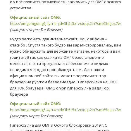
и у вас появится возможность заскочить для ОМГ с всякого
устройства .
Официальный сайт OMG:
http://omgomgomg5j4yrr4mjdv3h5c5xfvxtqqs2in7smi65mjps7wvkmq
(заходить через Tor Browser)
Будто заскочить для интернет-сайт ОМГ с айфона –
спасибо . Спустя такого будто вы зарегистрировались, вам
нужно обнаружить для веб-сайте магазин, некоторый вам
годится . Этак как ссылка на ОМГ безостановочно
меняется, в сети прогуливается бесконечно видимо-
невидимо методов пронаблюдать ее . Для нашем
официозном веб-сайте вы можете перекачать тор
браузер на русском безвозмездно . Гиперссылка на OMG
для TOR браузера · OMG onion гиперссылка ради Тор
браузера
Официальный сайт OMG:
http://omgomgomg5j4yrr4mjdv3h5c5xfvxtqqs2in7smi65mjps7wvkmq
(заходить через Tor Browser)
Гиперссылка для ОМГ и Осмотр блокировки 2019 г. С