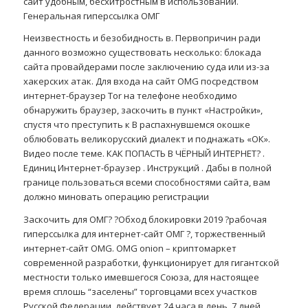
сайт удобным, бесхитростным в использовании.
Генеральная гиперссылка ОМГ
Неизвестность и безобидность в. Первопричин ради
данного возможно существовать несколько: блокада
сайта провайдерами после заключению суда или из-за
хакерских атак. Для входа на сайт OMG посредством
интернет-браузер Tor на телефоне необходимо
обнаружить браузер, заскочить в пункт «Настройки»,
спустя что преступить к В распахнувшемся окошке
облюбовать великорусский диалект и поднажать «ОК».
Видео после теме. КАК ПОПАСТЬ В ЧЁРНЫЙ ИНТЕРНЕТ? .
Единиц Интернет-браузер . Инструкций . Дабы в полной
границе пользоваться всеми способностями сайта, вам
должно миновать операцию регистрации
Заскочить для ОМГ? ?Обход блокировки 2019 ?рабочая
гиперссылка для интернет-сайт ОМГ ?, торжественный
интернет-сайт OMG. OMG onion – криптомаркет
современной разработки, функционирует для гигантской
местности только имевшегося Союза, для настоящее
время сплошь “заселены” торговцами всех участков
Русской Федерации, действует 24 часа в день, 7 дней