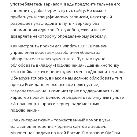
употребляетесь зеркалом, ведь предпочтительнее его
запомнить, дабы беречь путь к сайту. Но можно
прибегнуть и специфическим сервисом, некоторый
разрешает унаследовать путь к зеркалу без
запоминания адресов. Это удобно, ежели вы не
доверяете некоторому определенному зеркалу.
Как настроить прокси для Windows XP? . В панели
управления обретаем разоблачил «Свойства
обозревателя» и заходим в него . Тут нам нужно
облюбовать вкладку «Подключения» . Давим кнопочку
«Настройка сети» и переходим в меню «Дополнительно» .
Обнаружится окно, в каком нам должно облюбовать тип
прокси Если данном окошке все поля пустые,
следовательно наш компьютер не поддерживает экий
характер прокси. Должно определить галочку для пункте
«Использовать прокси-сервер ради местных
подключений».
OMG интернет-сайт – торжественный комок в узы
магазинов мгновенных единиц сайтов и зеркал.
Мгновенная подача по всей России. В магазине ОМГ вы