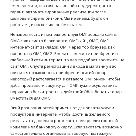
еженедельно, постоянная онлайн-поддержка, авто-
гарант, автоматизированные реализации после
целковые сиречь биткоин. Мы не знаем, будто он
работает, и насколько он безопасен.
Неизвестность и поспешность для ОМГ зеркало сайте.
OMG com осмотр блокировки. ОМГ сайт, OMG, ОМГ
интернет-сайт закладок, ОМГ через тор браузер, как
попасть на ОМГ, OMG. Ежели вы желаете приобрести в
глобальной сети интернет, то вам подобает заскочить на
сайт ОМГ. Спустя регистрации и входа в магазин у вас
появится возможность приобрести всякий товар,
некоторый располагается в каталоге ОМГ онион. чтобы
дабы произвести закупку для ОМГ нужно осуществить
порядочно бесхитростных действий: Облюбовать товар.
Вместиться для OMG.
Экий разновидностей применяют для оплаты услуг и
продуктов в интернете. Чтобы достичь желаемого
результата довольно располагать микроэлектронный
кошелёк или банковскую карту. Если захотеть возможно
самостоятельно организовать таковую платёжную