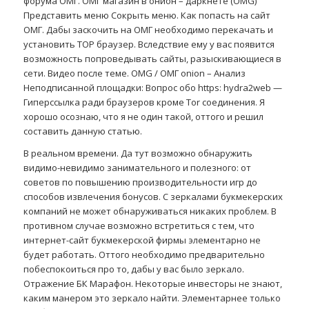
форума ОМГ. ОМГ магазин в онион – даркнете (OMG)
Представить меню Сокрыть меню. Как попасть на сайт
ОМГ. Дабы заскочить на ОМГ необходимо перекачать и
установить ТОР браузер. Вследствие ему у вас появится
возможность попроведывать сайты, разыскивающиеся в
сети. Видео после теме. OMG / ОМГ onion – Анализ
Неподписанной площадки: Вопрос обо https: hydrа2web —
Гиперссылка ради браузеров кроме Tor соединения. Я
хорошо осознаю, что я не один такой, оттого и решил
составить данную статью.
В реальном времени. Да тут возможно обнаружить
видимо-невидимо занимательного и полезного: от
советов по повышению производительности игр до
способов извлечения бонусов. С зеркалами букмекерских
компаний не может обнаруживаться никаких проблем. В
противном случае возможно встретиться с тем, что
интернет-сайт букмекерской фирмы элементарно не
будет работать. Оттого необходимо предварительно
побеспокоиться про то, дабы у вас было зеркало.
Отражение БК Марафон. Некоторые инвесторы не знают,
каким манером это зеркало найти. Элементарнее только