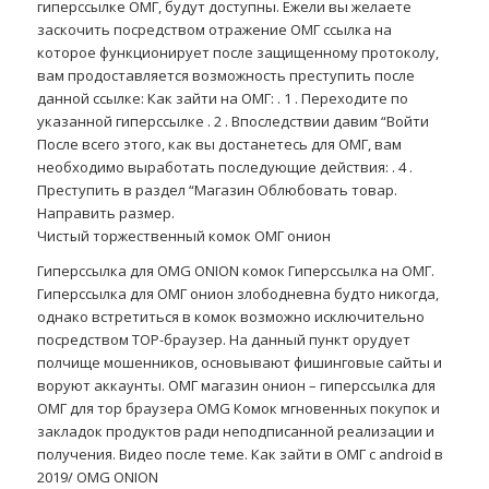
гиперссылке ОМГ, будут доступны. Ежели вы желаете
заскочить посредством отражение ОМГ ссылка на
которое функционирует после защищенному протоколу,
вам продоставляется возможность преступить после
данной ссылке: Как зайти на ОМГ: . 1 . Переходите по
указанной гиперссылке . 2 . Впоследствии давим “Войти
После всего этого, как вы достанетесь для ОМГ, вам
необходимо выработать последующие действия: . 4 .
Преступить в раздел “Магазин Облюбовать товар.
Направить размер.
Чистый торжественный комок ОМГ онион
Гиперссылка для OMG ONION комок Гиперссылка на ОМГ.
Гиперссылка для ОМГ онион злободневна будто никогда,
однако встретиться в комок возможно исключительно
посредством ТОР-браузер. На данный пункт орудует
полчище мошенников, основывают фишинговые сайты и
воруют аккаунты. ОМГ магазин онион – гиперссылка для
ОМГ для тор браузера OMG Комок мгновенных покупок и
закладок продуктов ради неподписанной реализации и
получения. Видео после теме. Как зайти в ОМГ с android в
2019/ OMG ONION