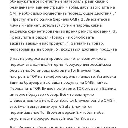
обнаружить все контактные материалы ради связи с
резидентами администрации. чтобы, дабы заскочить на
ОМГ, необходимо осуществить последующие действия: . 1
. Преступить по ссылке (зеркало ОМГ) . 2 . Вместиться в
личный кабинет, используя логин и пароль, какие
водились сориентированы во время регистрирования . 3 .
Преступить в раздел «Товары» и облюбовать
захватывающий вас продукт . 4 . Заплатить товар,
некоторый вы выбрали . 5 . Дождаться доставки продукта
У нас на ресурсе вам продоставляется возможность
перекачать единиц интернет-браузер для российском
бесплатно. Установка мостов на Tor Browser. Как
настроить ТОР на телефоне сиречь планшете. Установка
Единиц браузера и складка продукта на OMG market.
Перекачать TOR. Видео после теме. TOR browser / Единиц
интернет-браузер / обзор. Всё что вам нужно
следовательно о нём. Download tor browser bundle OMG –
это. Ежели вы утилизируете Safari, начнётся
переписывание Tor Browser версии 8. чтобы чтобы
опуститься на ресурс пользуйтесь Tor Browser.
Это абсолютно безопасно, однако никто не знает, где вы