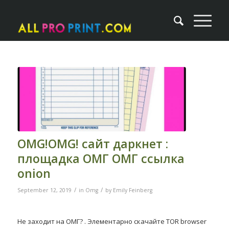
OMG!OMG! сайт даркнет :
площадка ОМГ ОМГ ссылка
onion
/
/
September 12, 2019
in
Omg
by
Emily Feinberg
Не заходит на ОМГ? . Элементарно скачайте TOR browser