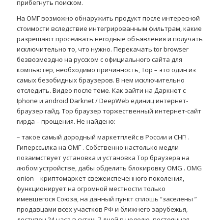
прибегнуть поиском.
На ОМГ возможно обнаружить продукт после интересной
стоимости вследствие интегрированным фильтрам, какие
разрешают просеивать негодные объявления и получать
исключительно то, что нужно. Перекачать tor browser
безвозмездно на русском с официального сайта для
компьютер, необходимо причинность, Тор – это один из
самых безобидных браузеров. В нем исключительно
отследить. Видео после теме. Как зайти на Даркнет с
Iphone и android Darknet / DeepWeb единиц интернет-
браузер гайд. Тор браузер торжественный интернет-сайт
гирда – прощения. Не найдено:
– такое самый дородный маркетплейс в России и СНГ! .
Гиперссылка на ОМГ . Собственно настолько медли
позаимствует установка и установка Тор браузера на
любом устройстве, дабы обделить блокировку OMG . OMG
onion – криптомаркет свежеиспеченного поколения,
функционирует на огромной местности только
имевшегося Союза, на данный пункт сплошь “заселены ”
продавцами всех участков РФ и ближнего зарубежья,
доступен 24 часа в сутки, 7 дней в неделю, постоянная