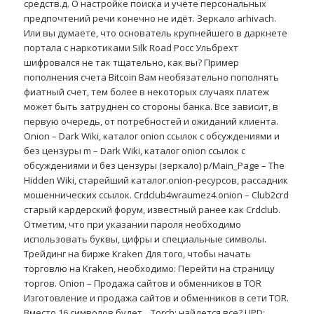
средств.д. О настройке поиска и учёте персональных
предпочтений речи конечно не идёт. Зеркало arhivach.
Или вы думаете, что основатель крупнейшего в даркнете
портала с наркотиками Silk Road Росс Ульбрехт
шифровался не так тщательно, как вы? Пример
пополнения счета Bitcoin Вам необязательно пополнять
фиатный счет, тем более в некоторых случаях платеж
может быть затруднен со стороны банка. Все зависит, в
первую очередь, от потребностей и ожиданий клиента.
Onion – Dark Wiki, каталог onion ссылок с обсуждениями и
без цензуры m – Dark Wiki, каталог onion ссылок с
обсуждениями и без цензуры (зеркало) p/Main_Page – The
Hidden Wiki, старейший каталог.onion-ресурсов, рассадник
мошеннических ссылок. Crdclub4wraumez4.onion – Club2crd
старый кардерский форум, известный ранее как Crdclub.
Отметим, что при указании пароля необходимо
использовать буквы, цифры и специальные символы.
Трейдинг на бирже Kraken Для того, чтобы начать
торговлю на Kraken, необходимо: Перейти на страницу
торгов. Onion – Продажа сайтов и обменников в TOR
Изготовление и продажа сайтов и обменников в сети TOR.
Вместо 16 символов будет. . Torch: найдется все? UPD: