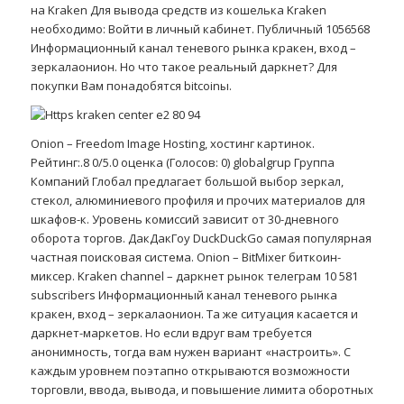
на Kraken Для вывода средств из кошелька Kraken
необходимо: Войти в личный кабинет. Публичный 1056568
Информационный канал теневого рынка кракен, вход –
зеркалаонион. Но что такое реальный даркнет? Для
покупки Вам понадобятся bitcoinы.
Onion – Freedom Image Hosting, хостинг картинок.
Рейтинг:.8 0/5.0 оценка (Голосов: 0) globalgrup Группа
Компаний Глобал предлагает большой выбор зеркал,
стекол, алюминиевого профиля и прочих материалов для
шкафов-к. Уровень комиссий зависит от 30-дневного
оборота торгов. ДакДакГоу DuckDuckGo самая популярная
частная поисковая система. Onion – BitMixer биткоин-
миксер. Kraken channel – даркнет рынок телеграм 10 581
subscribers Информационный канал теневого рынка
кракен, вход – зеркалаонион. Та же ситуация касается и
даркнет-маркетов. Но если вдруг вам требуется
анонимность, тогда вам нужен вариант «настроить». С
каждым уровнем поэтапно открываются возможности
торговли, ввода, вывода, и повышение лимита оборотных