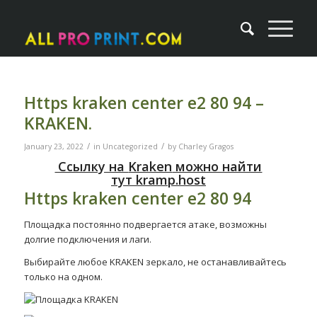
Https kraken center e2 80 94 –
KRAKEN.
/
/
January 23, 2022
in
Uncategorized
by
Charley Gragos
Ссылку на
Kraken
можно найти
тут
kramp.host
Https kraken center e2 80 94
Площадка постоянно подвергается атаке, возможны
долгие подключения и лаги.
Выбирайте любое KRAKEN зеркало, не останавливайтесь
только на одном.