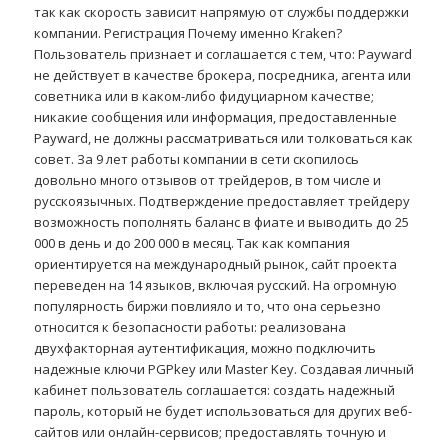
так как скорость зависит напрямую от службы поддержки
компании. Регистрация Почему именно Kraken?
Пользователь признает и соглашается с тем, что: Payward
не действует в качестве брокера, посредника, агента или
советника или в каком-либо фидуциарном качестве;
никакие сообщения или информация, предоставленные
Payward, не должны рассматриваться или толковаться как
совет. За 9 лет работы компании в сети скопилось
довольно много отзывов от трейдеров, в том числе и
русскоязычных. Подтверждение предоставляет трейдеру
возможность пополнять баланс в фиате и выводить до 25
000 в день и до 200 000 в месяц. Так как компания
ориентируется на международный рынок, сайт проекта
переведен на 14 языков, включая русский. На огромную
популярность биржи повлияло и то, что она серьезно
относится к безопасности работы: реализована
двухфакторная аутентификация, можно подключить
надежные ключи PGPkey или Master Key. Создавая личный
кабинет пользователь соглашается: создать надежный
пароль, который не будет использоваться для других веб-
сайтов или онлайн-сервисов; предоставлять точную и