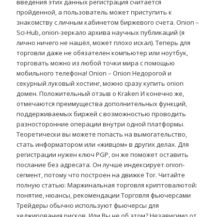
введения этих данных регистрация считается
пройденной, а пользователь может приступить к
знакомству с личным кабинетом биржевого счета. Onion –
Sci-Hub,.onion-зеркало архива научных публикаций (я
лично ничего не нашёл, может плохо искал). Теперь для
торговли даже не обязателен компьютер или ноутбук,
торговать можно из любой точки мира с помощью
мобильного телефона! Onion – Onion Недорогой и
секурный луковый хостинг, можно сразу купить onion
домен. Положительный отзыв о Kraken И конечно же,
отмечаются преимущества дополнительных функций,
поддерживаемых биржей с возможностью проводить
разносторонние операции внутри одной платформы.
Теоретически вы можете попасть на вымогательство,
стать информатором или «живцом» в других делах. Для
регистрации нужен ключ PGP, он же поможет оставить
послание без адресата. Он лучше индексирует.onion-
сегмент, потому что построен на движке Tor. Читайте
полную статью: Маржинальная торговля криптовалютой:
понятие, нюансы, рекомендации Торговля фьючерсами
Трейдеры обычно используют фьючерсы для
хеджирования рисков. Или Вы не об этом? Независимо от