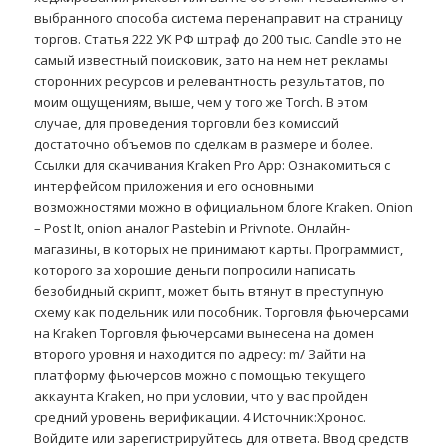
выбранного способа система перенаправит на страницу
торгов. Статья 222 УК РФ штраф до 200 тыс. Candle это не
самый известный поисковик, зато на нем нет рекламы
сторонних ресурсов и релевантность результатов, по
моим ощущениям, выше, чем у того же Torch. В этом
случае, для проведения торговли без комиссий
достаточно объемов по сделкам в размере и более.
Ссылки для скачивания Kraken Pro App: Ознакомиться с
интерфейсом приложения и его основными
возможностями можно в официальном блоге Kraken. Onion
– Post It, onion аналог Pastebin и Privnote. Онлайн-
магазины, в которых не принимают карты. Программист,
которого за хорошие деньги попросили написать
безобидный скрипт, может быть втянут в преступную
схему как подельник или пособник. Торговля фьючерсами
на Kraken Торговля фьючерсами вынесена на домен
второго уровня и находится по адресу: m/ Зайти на
платформу фьючерсов можно с помощью текущего
аккаунта Kraken, но при условии, что у вас пройден
средний уровень верификации. 4 Источник:Хронос.
Войдите или зарегистрируйтесь для ответа. Ввод средств