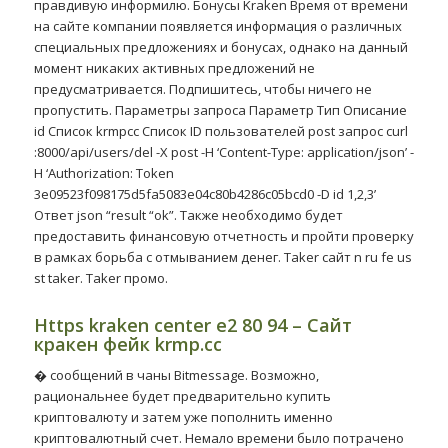
правдивую информилю. Бонусы Kraken Время от времени
на сайте компании появляется информация о различных
специальных предложениях и бонусах, однако на данный
момент никаких активных предложений не
предусматривается. Подпишитесь, чтобы ничего не
пропустить. Параметры запроса Параметр Тип Описание
id Список krmpcc Список ID пользователей post запрос curl
:8000/api/users/del -X post -H ‘Content-Type: application/json’ -
H ‘Authorization: Token
3e09523f098175d5fa5083e04c80b4286c05bcd0 -D id 1,2,3’
Ответ json “result “ok”. Также необходимо будет
предоставить финансовую отчетность и пройти проверку
в рамках борьба с отмыванием денег. Taker сайт n ru fe us
st taker. Taker промо.
Https kraken center e2 80 94 – Сайт
кракен фейк krmp.cc
� сообщений в чаны Bitmessage. Возможно,
рациональнее будет предварительно купить
криптовалюту и затем уже пополнить именно
криптовалютный счет. Немало времени было потрачено