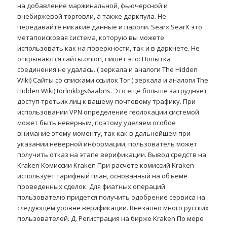
на добавление маржинальной, фьючерсной и
внебиржевой торговли, а также даркпула. Не
передавайте никакие данные и пароли. Searx SearX это
метапоисковая система, которую вы можете
использовать как на поверхности, так и в даркнете. Не
открываются сайты.onion, пишет это: Попытка
соединения не удалась. ( зеркала и аналоги The Hidden
Wiki) Сайты со списками ссылок Tor ( зеркала и аналоги The
Hidden Wiki) torlinkbgs6aabns. Это еще больше затрудняет
доступ третьих лиц к вашему почтовому трафику. При
использовании VPN определение геолокации системой
может быть неверным, поэтому уделяем особое
внимание этому моменту, так как в дальнейшем при
указании неверной информации, пользователь может
получить отказ на этапе верификации. Вывод средств на
Kraken Комиссии Kraken При расчете комиссий Kraken
использует тарифный план, основанный на объеме
проведенных сделок. Для фиатных операций
пользователю придется получить одобрение сервиса на
следующем уровне верификации. Внезапно много русских
пользователей. Д. Регистрация на бирже Kraken По мере