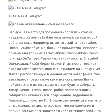
KRAKEN БОТ Telegram
Это лучшее место для получения коротких и ссылка
надежных ссылок на kraken неизменную запись любой
веб-страницы. Например вы хотите зайти на rutracker.
Onion – 24xbtc обменка, большое количество направлений
обмена электронных валют Jabber / xmpp Jabber / xmpp
torxmppu5u7amsed. Равно как и анонимность. Спасибо!
Официальный сайт биржи Kraken Итак, после того, как
вход на сайт Kraken выполнен нажимаем на кнопку «Get
started расположенную в нижней части интерфейса. Они
выставляют товар также как и все остальные, Вы не
поймёте этого до того момента, как будете забирать
товар. Onion – Fresh Onions, робот-проверяльщик и
собиратель.onion-сайтов. Содержание Подробности
Главное достоинство Tor Browser заключается в том, что
он максимально сильно скрывает местоположение и
прочие данные пользователя в ходе интернет-серфинга.