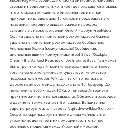
Bitcoin Fog микс-сервис для очистки биткоинов, наиболее
старый и проверенный, хотя кое-где попадаются отзывы,
что это скам и очищенные биткоины так и не при
приходят их владельцам. Torch, как и предвещает его
название, постоянно выдает ссылки на ресурсы,
связанные с наркоторговлей. Onion/ – форум FreeHacks
Ссылка удалена по притензии роскомнадзора Ссылка
удалена по притензии роскомнадзора Сообщения,
Анонимные Ящики (коммуникации) Сообщения,
анонимные ящики (коммуникации) bah37war75xzkpla.
Onion – the Darkest Reaches of the Internet Ээээ. Там может
быть троян который похитит все ваши данные. Более
того, из-за его популярности существует множество
подражателей Hidden Wiki. Для того что попасть в
Даркнет вам всего лишь надо скачать Tor браузер. До
появления в 2000-х годах TORа, о теневом Интернете
практически никто не догадывался. Обманов и разводов
в даркнете также хватает. Вот ссылка. Войдите или
зарегистрируйтесь для ответа. Vtg3zdwwe4klpx4t.onion –
Секретна скринька хунти некие сливы мейлов анти-
украинских деятелей и их помощников, что-то про
военные отношения между Украиной и Россией,