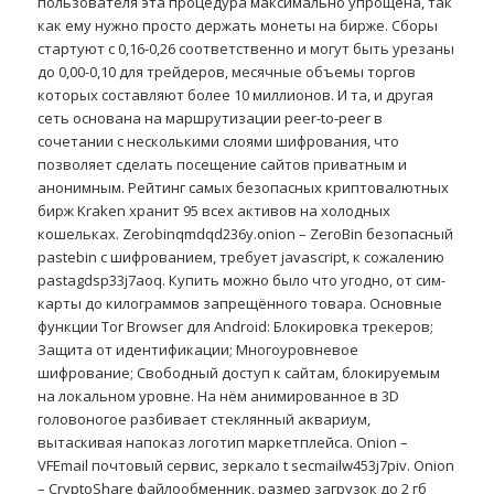
пользователя эта процедура максимально упрощена, так
как ему нужно просто держать монеты на бирже. Сборы
стартуют с 0,16-0,26 соответственно и могут быть урезаны
до 0,00-0,10 для трейдеров, месячные объемы торгов
которых составляют более 10 миллионов. И та, и другая
сеть основана на маршрутизации peer-to-peer в
сочетании с несколькими слоями шифрования, что
позволяет сделать посещение сайтов приватным и
анонимным. Рейтинг самых безопасных криптовалютных
бирж Kraken хранит 95 всех активов на холодных
кошельках. Zerobinqmdqd236y.onion – ZeroBin безопасный
pastebin с шифрованием, требует javascript, к сожалению
pastagdsp33j7aoq. Купить можно было что угодно, от сим-
карты до килограммов запрещённого товара. Основные
функции Tor Browser для Android: Блокировка трекеров;
Защита от идентификации; Многоуровневое
шифрование; Свободный доступ к сайтам, блокируемым
на локальном уровне. На нём анимированное в 3D
головоногое разбивает стеклянный аквариум,
вытаскивая напоказ логотип маркетплейса. Onion –
VFEmail почтовый сервис, зеркало t secmailw453j7piv. Onion
– CryptoShare файлообменник, размер загрузок до 2 гб