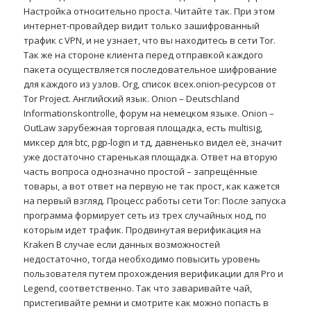
Настройка относительно проста. Читайте так. При этом
интернет-провайдер видит только зашифрованный
трафик с VPN, и не узнает, что вы находитесь в сети Tor.
Так же на стороне клиента перед отправкой каждого
пакета осуществляется последовательное шифрование
для каждого из узлов. Org, список всех.onion-ресурсов от
Tor Project. Английский язык. Onion – Deutschland
Informationskontrolle, форум на немецком языке. Onion –
OutLaw зарубежная торговая площадка, есть multisig,
миксер для btc, pgp-login и тд, давненько видел её, значит
уже достаточно старенькая площадка. Ответ на вторую
часть вопроса однозначно простой – запрещённые
товары, а вот ответ на первую не так прост, как кажется
на первый взгляд. Процесс работы сети Tor: После запуска
программа формирует сеть из трех случайных нод, по
которым идет трафик. Продвинутая верификация на
Kraken В случае если данных возможностей
недостаточно, тогда необходимо повысить уровень
пользователя путем прохождения верификации для Pro и
Legend, соответственно. Так что заваривайте чай,
пристегивайте ремни и смотрите как можно попасть в