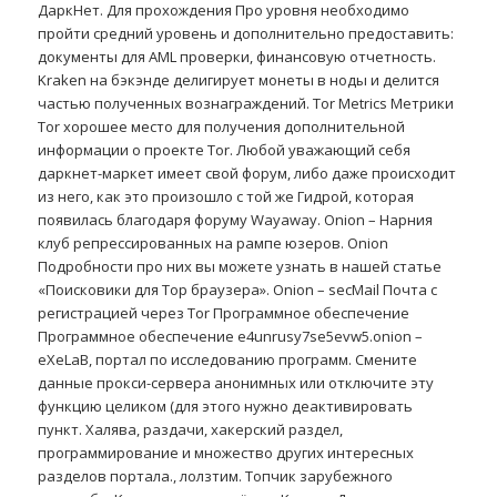
ДаркНет. Для прохождения Про уровня необходимо
пройти средний уровень и дополнительно предоставить:
документы для AML проверки, финансовую отчетность.
Kraken на бэкэнде делигирует монеты в ноды и делится
частью полученных вознаграждений. Tor Metrics Метрики
Tor хорошее место для получения дополнительной
информации о проекте Tor. Любой уважающий себя
даркнет-маркет имеет свой форум, либо даже происходит
из него, как это произошло с той же Гидрой, которая
появилась благодаря форуму Wayaway. Onion – Нарния
клуб репрессированных на рампе юзеров. Onion
Подробности про них вы можете узнать в нашей статье
«Поисковики для Тор браузера». Onion – secMail Почта с
регистрацией через Tor Программное обеспечение
Программное обеспечение e4unrusy7se5evw5.onion –
eXeLaB, портал по исследованию программ. Смените
данные прокси-сервера анонимных или отключите эту
функцию целиком (для этого нужно деактивировать
пункт. Халява, раздачи, хакерский раздел,
программирование и множество других интересных
разделов портала., лолзтим. Топчик зарубежного