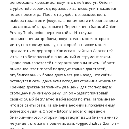
репрессивных режимах, получить к ней доступ. Onion –
cryptex note сервис одноразовых записок, уничтожаются
после просмотра. Простота, удобство, возможность
выбора гарантов и фокус на анонимности и безопасности
– их фишка. «Стандартные» ). Переполнена багами! Onion –
Privacy Tools,.onion-зеркало сайта. И в случае
возникновения проблем, покупатель сможет открыть
диспут по своему заказу, в который он также может
пригласить модератора. Как искать сайты в Даркнете?
Итак, это безопасный и анонимный инструмент связи.
Права пользователей не гарантированы ничем. Обрати
внимание: этот способ подходит только для статей,
опубликованных более двух месяцев назад. Эти сайты
останутся в сети, даже если исходная страница исчезнет.
Трейдер должен заполнить две цены для стоп-ордера:
стоп-цену и лимитную цену. Onion – Sigaint почтовый
сервис, 50 мб бесплатно, веб-версия почты. Напоминаем,
что все сайты сети. Начинание анончика, пожелаем ему
всяческой удачи. Onion – Bitcoin Blender очередной
биткоин-миксер, который перетасует ваши битки и никто
не узнает, кто же отправил их вам. Foggeddriztrcar2.onion –