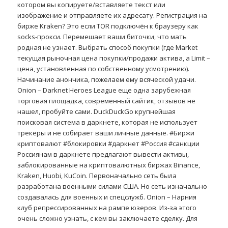
котором вы копируете/вставляете текст или
изображение и отправляете их адресату. Регистрация на
бирже Kraken? Это если TOR подключён к браузеру как
socks-прокси. Перемешает ваши биточки, что мать
родная не узнает. Выбрать способ покупки (где Market
текущая рыночная цена покупки/продажи актива, а Limit –
цена, установленная по собственному усмотрению).
Начинание анончика, пожелаем ему всяческой удачи.
Onion – Darknet Heroes League еще одна зарубежная
торговая площадка, современный сайтик, отзывов не
нашел, пробуйте сами. DuckDuckGo крупнейшая
поисковая система в даркнете, которая не использует
трекеры и не собирает ваши личные данные. #Биржи
криптовалют #блокировки #даркнет #Россия #санкции
Россиянам в даркнете предлагают вывести активы,
заблокированные на криптовалютных биржах Binance,
Kraken, Huobi, KuCoin. Первоначально сеть была
разработана военными силами США. Но сеть изначально
создавалась для военных и спецслужб. Onion – Нарния
клуб репрессированных на рампе юзеров. Из-за этого
очень сложно узнать, с кем вы заключаете сделку. Для