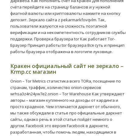
дарквеба. Как пополнить счёт на Кракен Для пополнения
счёта перейдите на страницу балансов и у нужной
фиатной валюты или криптовалюты нажмите на кнопку
депозит. Зеркало сайта z pekarmarkfovqvlm. Так,
пользователи жалуются на сложность поэтапной
верификации и на некомпетентность сотрудников службы
поддержки. Проверка браузера tor Как работает Tor-
Браузер Принцип работы tor браузера Вся суть и принцип
работы браузера отображена в логотипе луковице.
Кракен официальный сайт не зеркало –
Krmp.cc магазин
Onion – Tor Metrics статистика всего TORа, посещение по
странам, траффик, количество onion-сервисов
wrhsa3z4n24yw7e2.onion – Tor Warehouse Как утверждают
авторы – магазин купленного на доходы от кардинга и
просто краденое. Чем отличается даркнет от обычного,
мы также обсуждали в статье про официальные даркнет
сайты, однако речь в этой статье пойдёт немного о
другом. Facebook это версия Facebook в даркнете,
разработанная, чтобы помочь людям, находящимся в