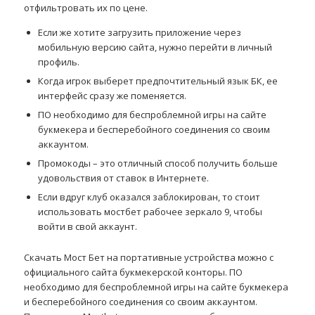
отфильтровать их по цене.
Если же хотите загрузить приложение через
мобильную версию сайта, нужно перейти в личный
профиль.
Когда игрок выберет предпочтительный язык БК, ее
интерфейс сразу же поменяется.
ПО необходимо для беспроблемной игры на сайте
букмекера и бесперебойного соединения со своим
аккаунтом.
Промокоды – это отличный способ получить больше
удовольствия от ставок в Интернете.
Если вдруг клуб оказался заблокирован, то стоит
использовать мостбет рабочее зеркало 9, чтобы
войти в свой аккаунт.
Скачать Мост Бет на портативные устройства можно с
официального сайта букмекерской конторы. ПО
необходимо для беспроблемной игры на сайте букмекера
и бесперебойного соединения со своим аккаунтом.