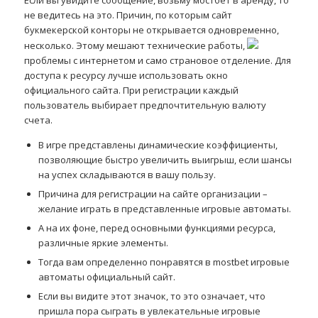
не ведитесь на это. Причин, по которым сайт
букмекерской конторы не открывается одновременно,
несколько. Этому мешают технические работы,
проблемы с интернетом и само страновое отделение. Для
доступа к ресурсу лучше использовать окно
официального сайта. При регистрации каждый
пользователь выбирает предпочтительную валюту
счета.
В игре представлены динамические коэффициенты,
позволяющие быстро увеличить выигрыш, если шансы
на успех складываются в вашу пользу.
Причина для регистрации на сайте организации –
желание играть в представленные игровые автоматы.
А на их фоне, перед основными функциями ресурса,
различные яркие элементы.
Тогда вам определенно понравятся в mostbet игровые
автоматы официальный сайт.
Если вы видите этот значок, то это означает, что
пришла пора сыграть в увлекательные игровые