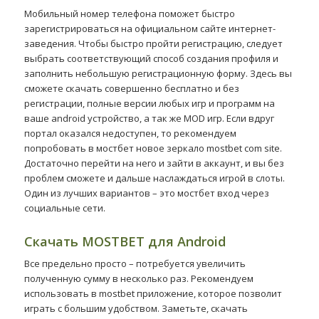
Мобильный номер телефона поможет быстро
зарегистрироваться на официальном сайте интернет-
заведения. Чтобы быстро пройти регистрацию, следует
выбрать соответствующий способ создания профиля и
заполнить небольшую регистрационную форму. Здесь вы
сможете скачать совершенно бесплатно и без
регистрации, полные версии любых игр и программ на
ваше android устройство, а так же MOD игр. Если вдруг
портал оказался недоступен, то рекомендуем
попробовать в мостбет новое зеркало mostbet com site.
Достаточно перейти на него и зайти в аккаунт, и вы без
проблем сможете и дальше наслаждаться игрой в слоты.
Один из лучших вариантов – это мостбет вход через
социальные сети.
Скачать MOSTBET для Android
Все предельно просто – потребуется увеличить
полученную сумму в несколько раз. Рекомендуем
использовать в mostbet приложение, которое позволит
играть с большим удобством. Заметьте, скачать