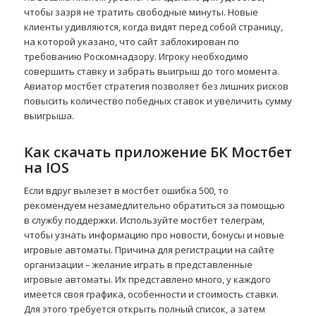
чтобы зазря не тратить свободные минуты. Новые
клиенты удивляются, когда видят перед собой страницу,
на которой указано, что сайт заблокирован по
требованию Роскомнадзору. Игроку необходимо
совершить ставку и забрать выигрыш до того момента.
Авиатор мостбет стратегия позволяет без лишних рисков
повысить количество победных ставок и увеличить сумму
выигрыша.
Как скачать приложение БК Мостбет
на IOS
Если вдруг вылезет в мостбет ошибка 500, то
рекомендуем незамедлительно обратиться за помощью
в службу поддержки. Используйте мостбет телеграм,
чтобы узнать информацию про новости, бонусы и новые
игровые автоматы. Причина для регистрации на сайте
организации – желание играть в представленные
игровые автоматы. Их представлено много, у каждого
имеется своя графика, особенности и стоимость ставки.
Для этого требуется открыть полный список, а затем