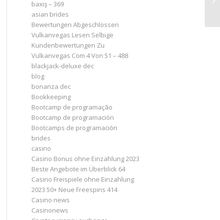
baxış – 369
Fu
asian brides
Bewertungen Abgeschlossen
Vulkanvegas Lesen Selbige
Kundenbewertungen Zu
Vulkanvegas Com 4 Von 51 – 488
blackjack-deluxe dec
blog
bonanza dec
Bookkeeping
Bootcamp de programação
Bootcamp de programación
Bootcamps de programación
brides
casino
Casino Bonus ohne Einzahlung 2023 ️
Beste Angebote im Überblick 64
Casino Freispiele ohne Einzahlung
2023 50+ Neue Freespins 414
Casino news
Casinonews