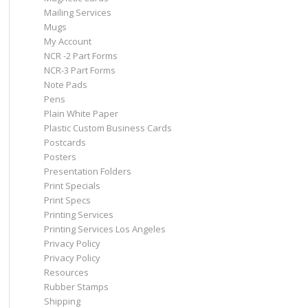
Mailing Services
Mugs
My Account
NCR -2 Part Forms
NCR-3 Part Forms
Note Pads
Pens
Plain White Paper
Plastic Custom Business Cards
Postcards
Posters
Presentation Folders
Print Specials
Print Specs
Printing Services
Printing Services Los Angeles
Privacy Policy
Privacy Policy
Resources
Rubber Stamps
Shipping