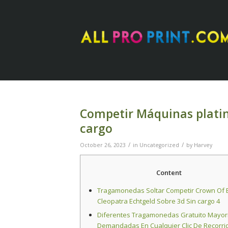
Competir Máquinas platin
cargo
/
/
October 26, 2023
in
Uncategorized
by
Harvey
Content
Tragamonedas Soltar Competir Crown Of 
Cleopatra Echtgeld Sobre 3d Sin cargo 4
Diferentes Tragamonedas Gratuito Mayo
Demandadas En Cualquier Clic De Recorri