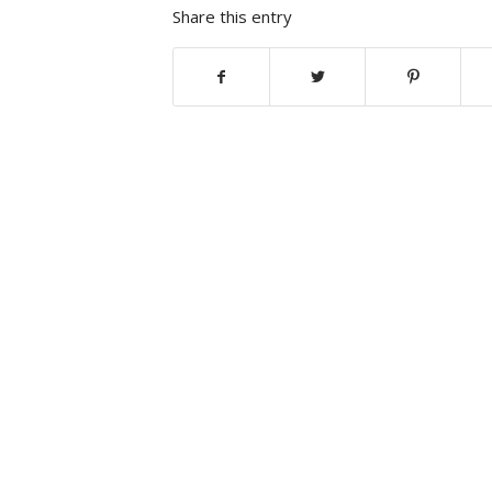
Share this entry