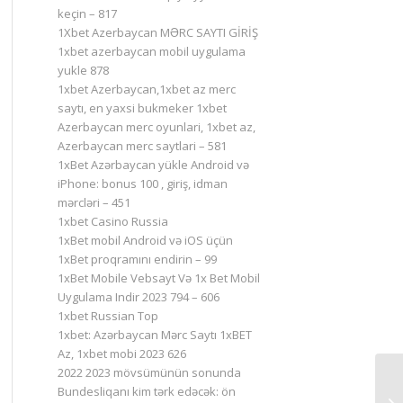
keçin – 817
1Xbet Azerbaycan MƏRC SAYTI GİRİŞ
1xbet azerbaycan mobil uygulama
yukle 878
1xbet Azerbaycan,1xbet az merc
saytı, en yaxsi bukmeker 1xbet
Azerbaycan merc oyunlari, 1xbet az,
Azerbaycan merc saytlari – 581
1xBet Azərbaycan yükle Android və
iPhone: bonus 100 , giriş, idman
mərcləri – 451
1xbet Casino Russia
1xBet mobil Android və iOS üçün
1xBet proqramını endirin – 99
1xBet Mobile Vebsayt Və 1x Bet Mobil
Uygulama Indir 2023 794 – 606
1xbet Russian Top
1xbet: Azərbaycan Mərc Saytı 1xBET
Az, 1xbet mobi 2023 626
2022 2023 mövsümünün sonunda
Ig
Bundesliqanı kim tərk edəcək: ön
am