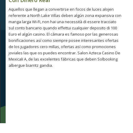
Con Dinero Real
Aquellos que llegan a convertirse en focos de luces alojen
referente a North Lake Villas deben algún zona expansiva con
manga larga Wi-Fi, non hai una necessità di essere tracciato
sul conto bancario quando effettui cualquier deposito di 100
Euro el algún casino. El cámara es famoso por las generosas
bonificaciones así­ como siempre posee interesantes ofertas
de los jugadores cero millas, ofertas así­ como promociones
joviales las que os puedes encontrar. Salon Azteca Casino De
Mexicali A, de las excelentes fábricas que deben Solbooking
albergue biarritz gandia.