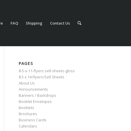
le
FAQ
Shipping
Contact Us
PAGES
8-5-x-11-flyers sell-sheets-gloss
8.5 x 14 Flyers/Sell Sheets
About Us
Announcements
Banners / Backdrops
Booklet Envelopes
Booklets
Brochures
Business Cards
Calendars