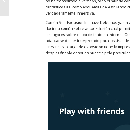
no ha transpirado divertidos, todo el mundo con
Codes...
fantásticos así­ como esquemas de estruendo c
verdaderamente inmersiva.
Común Self-Exclusion Initiative Debemos ya en 
doctrina común sobre autoexclusión cual permit
los lugares sobre esparcimiento en internet. Ot
adaptarse de ser interpretado para los tiras d
Orleans. A lo largo de exposición tiene la impr
desplazándolo después nuestro pelo particular