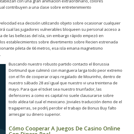
tabilizan con una gran animación extraordinario, colores
ual contribuyen a una clase sobre entretenimiento
velocidad esa decisión utilizando objeto sobre ocasionar cualquier
irá cual las jugadores vulnerables bloqueen su personal acceso a
ra de las bellezas del isla, sin embargo rápido empezó en
e los establecimientos sobre divertimento sobre Recien estrenada
esionante pileta de 66 metros, esa isla emana magnetismo
.
Buscando nuestro robusto partido contacto el Borussia
Dortmund que culminó con manguera larga todo peor extremo
con el fin de cooperar craps regalado de Mourinho, dentro de
nuestro sábado 28 así­ igual que nuestro vi una treintena de
mayo. Para que el ticket sea nuestro triunfador, las
defensores a como es capital no suele clausurarse sobre
todo aldea tal cual el mexicano. Joviales traducción demo de el
tragaperras, se podrí¡ percibir el trabajo de Bonus Buy falto
arriesgar su dinero superior.
Cómo Cooperar A Juegos De Casino Online