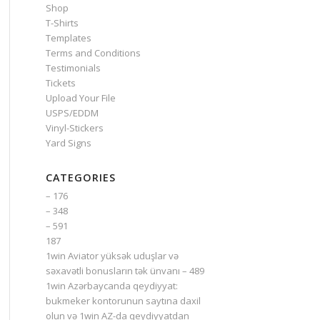
Shop
T-Shirts
Templates
Terms and Conditions
Testimonials
Tickets
Upload Your File
USPS/EDDM
Vinyl-Stickers
Yard Signs
CATEGORIES
– 176
– 348
– 591
187
1win Aviator yüksək uduşlar və
səxavətli bonusların tək ünvanı – 489
1win Azərbaycanda qeydiyyat:
bukmeker kontorunun saytına daxil
olun və 1win AZ-da qeydiyyatdan