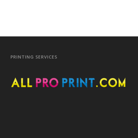
PRINTING SERVICES