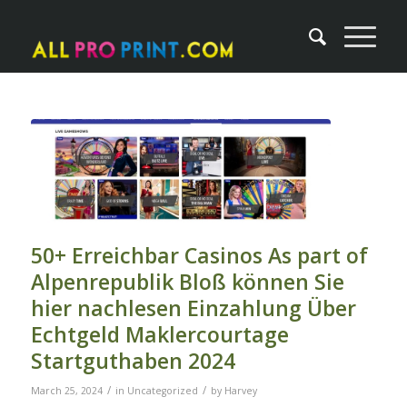
50+ Erreichbar Casinos As part of
Alpenrepublik Bloß können Sie
hier nachlesen Einzahlung Über
Echtgeld Maklercourtage
Startguthaben 2024
/
/
March 25, 2024
in
Uncategorized
by
Harvey