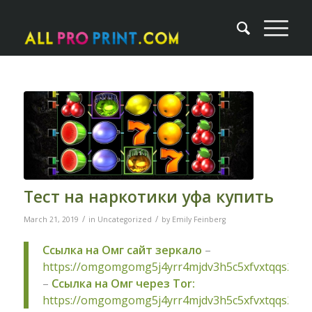
Тест на наркотики уфа купить
/
/
March 21, 2019
in
Uncategorized
by
Emily Feinberg
Ссылка на Омг сайт зеркало
–
https://omgomgomg5j4yrr4mjdv3h5c5xfvxtqqs2in
–
Ссылка на Омг через Tor:
https://omgomgomg5j4yrr4mjdv3h5c5xfvxtqqs2in