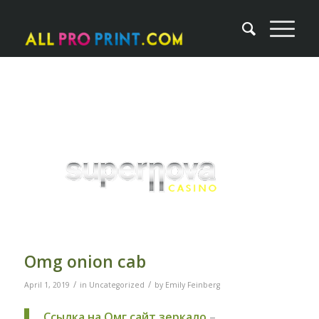
Omg onion cab
/
/
April 1, 2019
in
Uncategorized
by
Emily Feinberg
Ссылка на Омг сайт зеркало
–